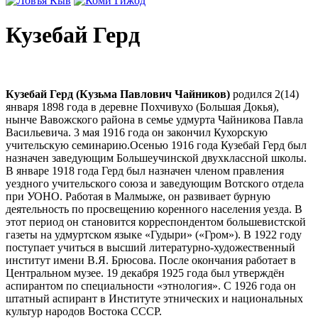
Кузебай Герд
Кузебай Герд (Кузьма Павлович Чайников)
родился 2(14)
января 1898 года в деревне Похчивухо (Большая Докья),
нынче Вавожского района в семье удмурта Чайникова Павла
Васильевича. 3 мая 1916 года он закончил Кухорскую
учительскую семинарию.Осенью 1916 года Кузебай Герд был
назначен заведующим Большеучинской двухклассной школы.
В январе 1918 года Герд был назначен членом правления
уездного учительского союза и заведующим Вотского отдела
при УОНО. Работая в Малмыже, он развивает бурную
деятельность по просвещению коренного населения уезда. В
этот период он становится корреспондентом большевистской
газеты на удмуртском языке «Гудыри» («Гром»). В 1922 году
поступает учиться в высший литературно-художественный
институт имени В.Я. Брюсова. После окончания работает в
Центральном музее. 19 декабря 1925 года был утверждён
аспирантом по специальности «этнология». С 1926 года он
штатный аспирант в Институте этнических и национальных
культур народов Востока СССР.