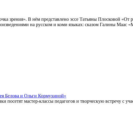
очка зрения». В нём представлено эссе Татьяны Плосковой «От р
произведениями на русском и коми языках: сказом Галины Маас
ея Белова и Ольги Кормухиной»
и посетят мастер-классы педагогов и творческую встречу с уча