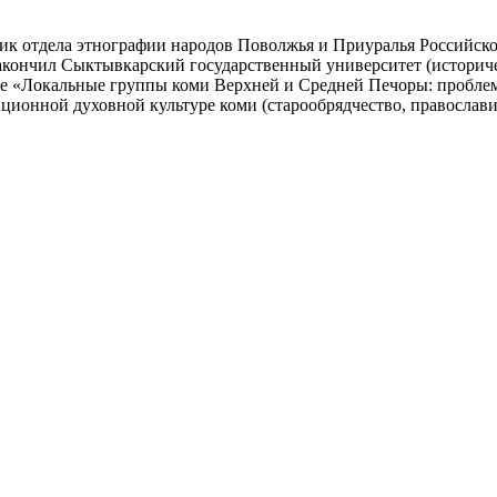
ик отдела этнографии народов Поволжья и Приуралья Российског
у закончил Сыктывкарский государственный университет (истори
е «Локальные группы коми Верхней и Средней Печоры: проблем
ионной духовной культуре коми (старообрядчество, православие