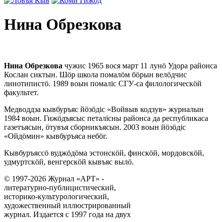
Нина Обрезкова
Нина Обрезкова
чужис 1965 вося март 11 лунö Удора районса
Кослан сиктын. Шöр школа помалöм бöрын велöдчис
линотипистö. 1989 воын помалiс СГУ-са филологическöй
факультет.
Медводдза кывбуръяс йöзöдiс «Войвыв кодзув» журналын
1984 воын. Гижöдъясыс петалiсны районса да республикаса
газетъясын, öтувъя сборникъясын. 2003 воын йöзöдiс
«Ойдöмин» кывбуръяса небöг.
Кывбуръяссö вуджöдöма эстонскöй, финскöй, мордовскöй,
удмуртскöй, венгерскöй кывъяс вылö.
© 1997-2026 Журнал «АРТ» -
литературно-публицистический,
историко-культурологический,
художественный иллюстрированный
журнал. Издается с 1997 года на двух